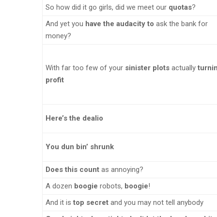
So how did it go girls, did we meet our
quotas
?
And yet you
have the audacity to
ask the bank for
money?
With far too few of your
sinister plots
actually
turni
profit
Here’s the dealio
You dun bin’ shrunk
Does this count
as annoying?
A dozen
boogie
robots,
boogie
!
And it is
top secret
and you may not tell anybody