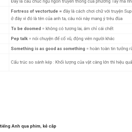
Đây là câu chúc ngủ ngon truyền thống của phương Tây mà nhi
Fortress of vectortude =
đây là cách chơi chữ với truyện Sup
ở đây vì đó là tên của anh ta, câu nói này mang ý trêu đùa
To be doomed
= không có tương lai, ám chỉ cái chết
Pep talk
= nói chuyện để cổ vũ, động viên người khác
Something is as good as something
= hoàn toàn tin tưởng r
Cấu trúc so sánh kép : Khối lượng của vật càng lớn thì hiệu qu
 tiếng Anh qua phim
,
kẻ cắp