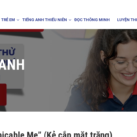
 TRẺ EM
TIẾNG ANH THIẾU NIÊN
ĐỌC THÔNG MINH
LUYỆN TH
 ANH
icable Me” (Kẻ cắp mặt trăng)