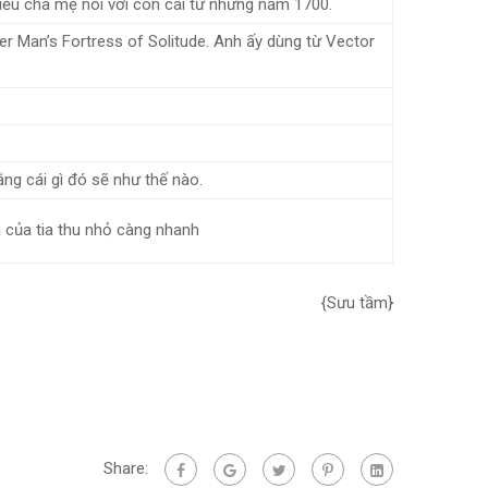
ều cha mẹ nói với con cái từ những năm 1700.
er Man’s Fortress of Solitude. Anh ấy dùng từ Vector
ằng cái gì đó sẽ như thế nào.
ả của tia thu nhỏ càng nhanh
{Sưu tầm}
Share: