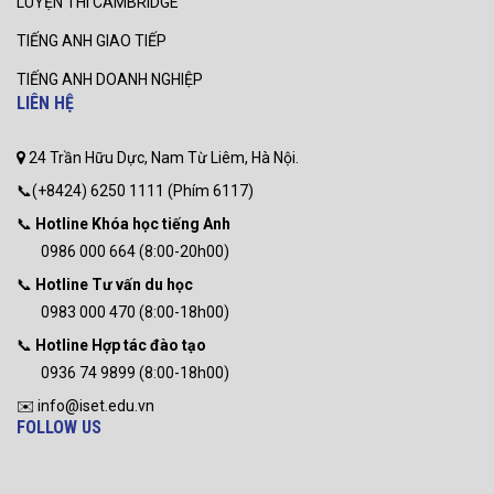
LUYỆN THI CAMBRIDGE
TIẾNG ANH GIAO TIẾP
TIẾNG ANH DOANH NGHIỆP
LIÊN HỆ
24 Trần Hữu Dực, Nam Từ Liêm, Hà Nội.
📞(+8424) 6250 1111 (Phím 6117)
📞
Hotline Khóa học tiếng Anh
0986 000 664 (8:00-20h00)
📞
Hotline Tư vấn du học
0983 000 470 (8:00-18h00)
📞
Hotline Hợp tác đào tạo
0936 74 9899 (8:00-18h00)
✉️ info@iset.edu.vn
FOLLOW US