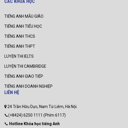
CÁC KHÓA HỌC
TIẾNG ANH MẪU GIÁO
TIẾNG ANH TIỂU HỌC
TIẾNG ANH THCS
TIẾNG ANH THPT
LUYỆN THI IELTS
LUYỆN THI CAMBRIDGE
TIẾNG ANH GIAO TIẾP
TIẾNG ANH DOANH NGHIỆP
LIÊN HỆ
24 Trần Hữu Dực, Nam Từ Liêm, Hà Nội.
📞(+8424) 6250 1111 (Phím 6117)
📞
Hotline Khóa học tiếng Anh