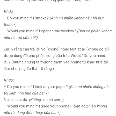
như nhau trong các tình huống giao tiếp trang trọng.
Ví dụ:
– Do you mind if I smoke?
(Anh có phiền không nếu tôi hút
thuốc?)
– Would you mind if I opened the window?
(Bạn có phiền không
nếu tôi mở cửa sổ?)
Lưu ý rằng câu trả lời No (không) hoặc Not at all (không có gì)
được dùng để cho phép trong cấu trúc Would/ Do you mind
if…? (nhưng chúng ta thường thêm vào những từ khác nữa để
làm cho ý nghĩa thật rõ ràng.)
Ví dụ:
– Do you mind if I look at your paper?
(Bạn có phiền không nếu
tôi xem nhờ báo của bạn?)
.
No, please do.
(Không, xin cứ xem.)
– Would you mind if I used your phone?
(Bạn có phiền không
nếu tôi dùng điện thoại của bạn?)