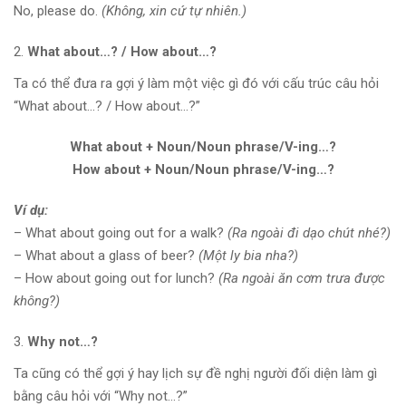
No, please do.
(Không, xin cứ tự nhiên.)
What about…? / How about…?
Ta có thể đưa ra gợi ý làm một việc gì đó với cấu trúc câu hỏi
“What about…? / How about…?”
What about + Noun/Noun phrase/V-ing…?
How about + Noun/Noun phrase/V-ing…?
Ví dụ:
– What about going out for a walk?
(Ra ngoài đi dạo chút nhé?)
– What about a glass of beer?
(Một ly bia nha?)
– How about going out for lunch?
(Ra ngoài ăn cơm trưa được
không?)
Why not…?
Ta cũng có thể gợi ý hay lịch sự đề nghị người đối diện làm gì
bằng câu hỏi với “Why not…?”