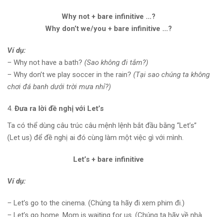
Why not + bare infinitive …?
Why don’t we/you + bare infinitive …?
Ví dụ:
– Why not have a bath?
(Sao không đi tắm?)
– Why don’t we play soccer in the rain?
(Tại sao chúng ta không
chơi đá banh dưới trời mưa nhỉ?)
Đưa ra lời đề nghị với Let’s
Ta có thể dùng câu trúc câu mệnh lệnh bắt đầu bằng “Let’s”
(Let us) để đề nghị ai đó cùng làm một việc gì với mình.
Let’s + bare infinitive
Ví dụ:
– Let’s go to the cinema. (Chúng ta hãy đi xem phim đi.)
– Let’s go home. Mom is waiting for us. (Chúng ta hãy về nhà