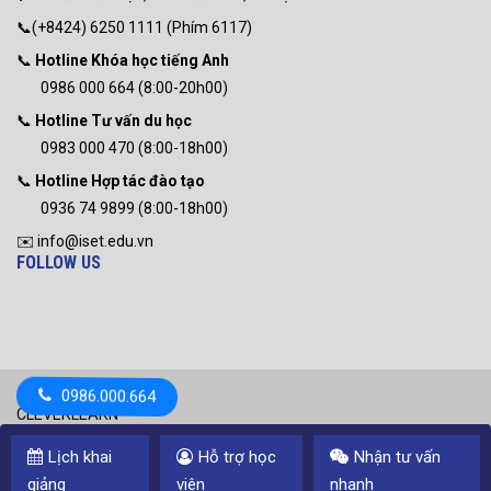
📞(+8424) 6250 1111 (Phím 6117)
📞
Hotline Khóa học tiếng Anh
0986 000 664 (8:00-20h00)
📞
Hotline Tư vấn du học
0983 000 470 (8:00-18h00)
📞
Hotline Hợp tác đào tạo
0936 74 9899 (8:00-18h00)
✉️ info@iset.edu.vn
FOLLOW US
0986.000.664
CLEVERLEARN
Copyright © 2011 CLEVERLEARN English Language center. All
Lịch khai
Hỗ trợ học
Nhận tư vấn
rights reserved.
giảng
viên
nhanh