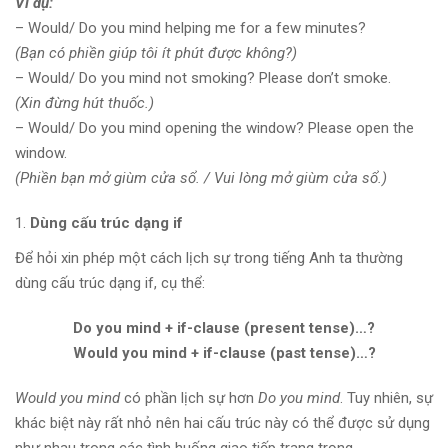
Ví dụ:
– Would/ Do you mind helping me for a few minutes?
(Bạn có phiền giúp tôi ít phút được không?)
– Would/ Do you mind not smoking? Please don’t smoke.
(Xin đừng hút thuốc.)
– Would/ Do you mind opening the window? Please open the
window.
(Phiền bạn mở giùm cửa sổ. / Vui lòng mở giùm cửa sổ.)
Dùng cấu trúc dạng if
Để hỏi xin phép một cách lịch sự trong tiếng Anh ta thường
dùng cấu trúc dạng if, cụ thể:
Do you mind + if-clause (present tense)…?
Would you mind + if-clause (past tense)…?
Would you mind
có phần lịch sự hơn
Do you mind
. Tuy nhiên, sự
khác biệt này rất nhỏ nên hai cấu trúc này có thể được sử dụng