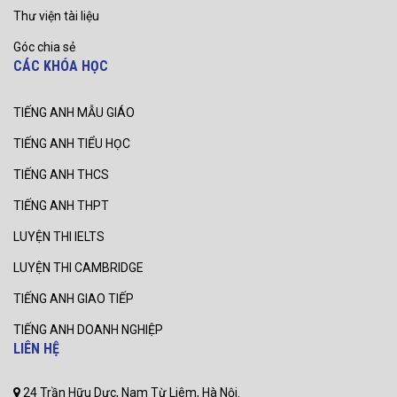
Thư viện tài liệu
Góc chia sẻ
CÁC KHÓA HỌC
TIẾNG ANH MẪU GIÁO
TIẾNG ANH TIỂU HỌC
TIẾNG ANH THCS
TIẾNG ANH THPT
LUYỆN THI IELTS
LUYỆN THI CAMBRIDGE
TIẾNG ANH GIAO TIẾP
TIẾNG ANH DOANH NGHIỆP
LIÊN HỆ
24 Trần Hữu Dực, Nam Từ Liêm, Hà Nội.