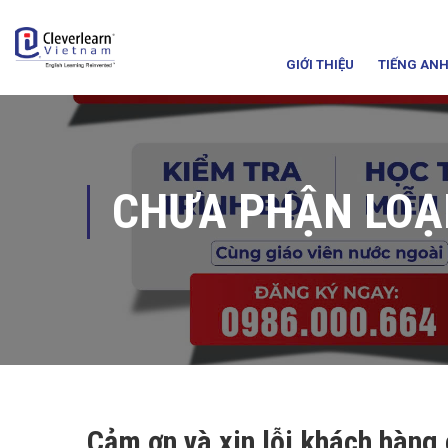
GIỚI THIỆU
TIẾNG ANH
CHƯA PHẬN LOẠ
Cảm ơn và xin lỗi khách hàng