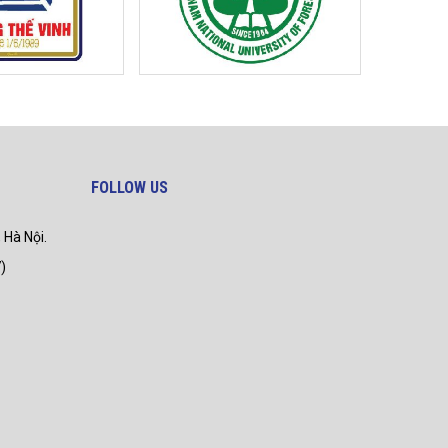
FOLLOW US
 Hà Nội.
)