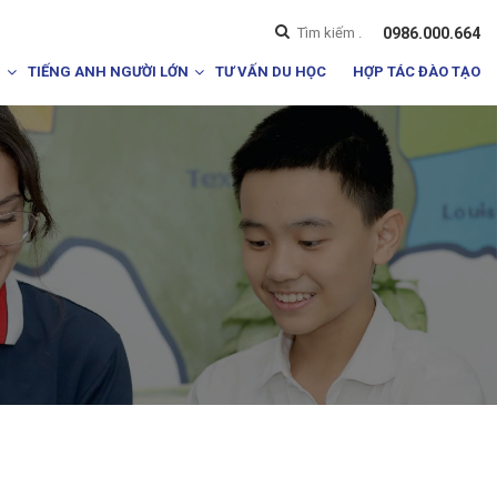
0986.000.664
I
TIẾNG ANH NGƯỜI LỚN
TƯ VẤN DU HỌC
HỢP TÁC ĐÀO TẠO