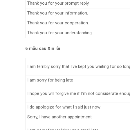
Thank you for your prompt reply.
Thank you for your information.
Thank you for your cooperation.
Thank you for your understanding.
6 mẫu câu Xin lỗi
I am terribly sorry that I’ve kept you waiting for so lon
I am sorry for being late
I hope you will forgive me if I’m not considerate enou
I do apologize for what I said just now
Sorry, I have another appointment