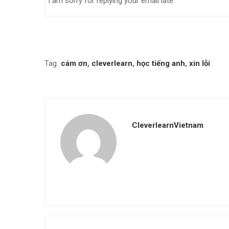
I am sorry for replying your email late
Tag:
cám ơn
,
cleverlearn
,
học tiếng anh
,
xin lỗi
CleverlearnVietnam