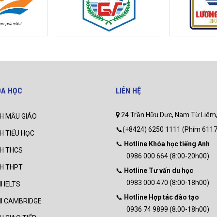
ÓA HỌC
LIÊN HỆ
24 Trần Hữu Dực, Nam Từ Liêm,
H MẪU GIÁO
📞(+8424) 6250 1111 (Phím 6117
H TIỂU HỌC
📞
Hotline Khóa học tiếng Anh
NH THCS
0986 000 664 (8:00-20h00)
NH THPT
📞
Hotline Tư vấn du học
0983 000 470 (8:00-18h00)
I IELTS
📞
Hotline Hợp tác đào tạo
HI CAMBRIDGE
0936 74 9899 (8:00-18h00)