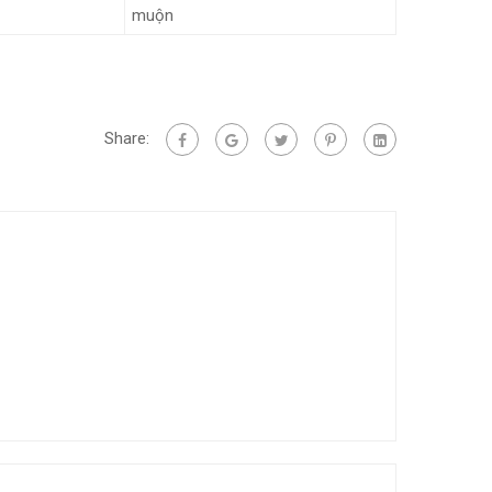
muộn
Share: