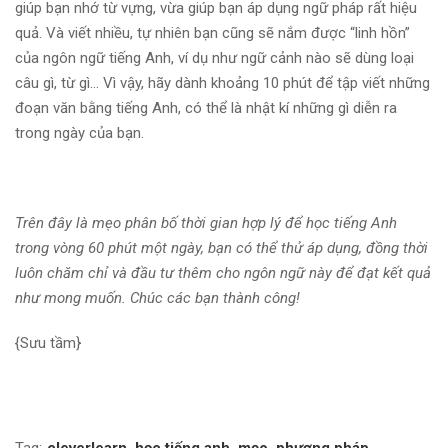
giúp bạn nhớ từ vựng, vừa giúp bạn áp dụng ngữ pháp rất hiệu
quả. Và viết nhiều, tự nhiên bạn cũng sẽ nắm được “linh hồn”
của ngôn ngữ tiếng Anh, ví dụ như ngữ cảnh nào sẽ dùng loại
câu gì, từ gì… Vì vậy, hãy dành khoảng 10 phút để tập viết những
đoạn văn bằng tiếng Anh, có thể là nhật kí những gì diễn ra
trong ngày của bạn.
Trên đây là mẹo phân bố thời gian hợp lý để học tiếng Anh
trong vòng 60 phút một ngày, bạn có thể thử áp dụng, đồng thời
luôn chăm chỉ và đầu tư thêm cho ngôn ngữ này để đạt kết quả
như mong muốn. Chúc các bạn thành công!
{Sưu tầm}
Tag:
cleverlearn
,
học tiếng anh
,
mẹo
,
phương pháp