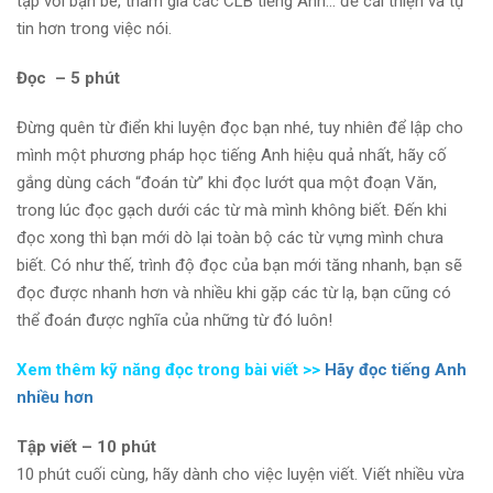
tập với bạn bè, tham gia các CLB tiếng Anh… để cải thiện và tự
tin hơn trong việc nói.
Đọc – 5 phút
Đừng quên từ điển khi luyện đọc bạn nhé, tuy nhiên để lập cho
mình một phương pháp học tiếng Anh hiệu quả nhất, hãy cố
gắng dùng cách “đoán từ” khi đọc lướt qua một đoạn Văn,
trong lúc đọc gạch dưới các từ mà mình không biết. Đến khi
đọc xong thì bạn mới dò lại toàn bộ các từ vựng mình chưa
biết. Có như thế, trình độ đọc của bạn mới tăng nhanh, bạn sẽ
đọc được nhanh hơn và nhiều khi gặp các từ lạ, bạn cũng có
thể đoán được nghĩa của những từ đó luôn!
Xem thêm kỹ năng đọc trong bài viết >>
Hãy đọc tiếng Anh
nhiều hơn
Tập viết – 10 phút
10 phút cuối cùng, hãy dành cho việc luyện viết. Viết nhiều vừa