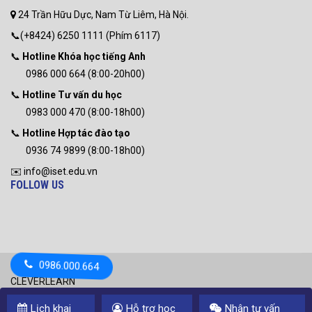
24 Trần Hữu Dực, Nam Từ Liêm, Hà Nội.
📞(+8424) 6250 1111 (Phím 6117)
📞
Hotline Khóa học tiếng Anh
0986 000 664 (8:00-20h00)
📞
Hotline Tư vấn du học
0983 000 470 (8:00-18h00)
📞
Hotline Hợp tác đào tạo
0936 74 9899 (8:00-18h00)
✉️ info@iset.edu.vn
FOLLOW US
0986.000.664
CLEVERLEARN
Copyright © 2011 CLEVERLEARN English Language center. All
Lịch khai
Hỗ trợ học
Nhận tư vấn