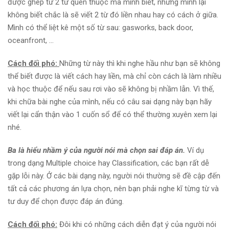
được ghép từ 2 từ quen thuộc mà mình biết, nhưng mình lại
không biết chắc là sẽ viết 2 từ đó liền nhau hay có cách ở giữa.
Mình có thể liệt kê một số từ sau: gasworks, back door,
oceanfront, …
Cách đối phó:
Những từ này thì khi nghe hầu như bạn sẽ không
thể biết được là viết cách hay liền, mà chỉ còn cách là làm nhiều
và học thuộc để nếu sau rơi vào sẽ không bị nhầm lẫn. Vì thế,
khi chữa bài nghe của mình, nếu có câu sai dạng này bạn hãy
viết lại cẩn thận vào 1 cuốn sổ để có thể thường xuyên xem lại
nhé.
Ba là hiểu nhầm ý của người nói mà chọn sai đáp án.
Ví dụ
trong dạng Multiple choice hay Classification, các bạn rất dễ
gặp lỗi này. Ở các bài dạng này, người nói thường sẽ đề cập đến
tất cả các phương án lựa chọn, nên bạn phải nghe kĩ từng từ và
tư duy để chọn được đáp án đúng.
Cách đối phó:
Đôi khi có những cách diễn đạt ý của người nói