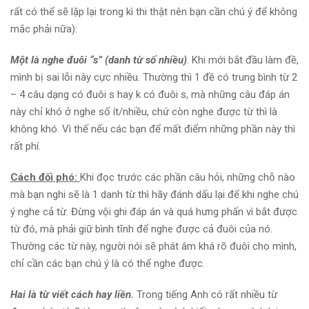
rất có thể sẽ lặp lại trong kì thi thật nên bạn cần chú ý để không
mắc phải nữa):
Một là nghe đuôi “s” (danh từ số nhiều)
. Khi mới bắt đầu làm đề,
mình bị sai lỗi này cực nhiều. Thường thì 1 đề có trung bình từ 2
– 4 câu dạng có đuôi s hay k có đuôi s, mà những câu đáp án
này chỉ khó ở nghe số ít/nhiều, chứ còn nghe được từ thì là
không khó. Vì thế nếu các bạn để mất điểm những phần này thì
rất phí.
Cách đối phó:
Khi đọc trước các phần câu hỏi, những chỗ nào
mà bạn nghi sẽ là 1 danh từ thì hãy đánh dấu lại để khi nghe chú
ý nghe cả từ. Đừng vội ghi đáp án và quá hưng phấn vì bắt được
từ đó, mà phải giữ bình tĩnh để nghe được cả đuôi của nó.
Thường các từ này, người nói sẽ phát âm khá rõ đuôi cho mình,
chỉ cần các bạn chú ý là có thể nghe được.
Hai là từ viết cách hay liền.
Trong tiếng Anh có rất nhiều từ