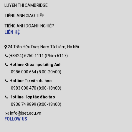
LUYỆN THI CAMBRIDGE
TIẾNG ANH GIAO TIẾP
TIẾNG ANH DOANH NGHIỆP
LIÊN HỆ
24 Trần Hữu Dực, Nam Từ Liêm, Hà Nội.
📞(+8424) 6250 1111 (Phím 6117)
📞
Hotline Khóa học tiếng Anh
0986 000 664 (8:00-20h00)
📞
Hotline Tư vấn du học
0983 000 470 (8:00-18h00)
📞
Hotline Hợp tác đào tạo
0936 74 9899 (8:00-18h00)
✉️ info@iset.edu.vn
FOLLOW US