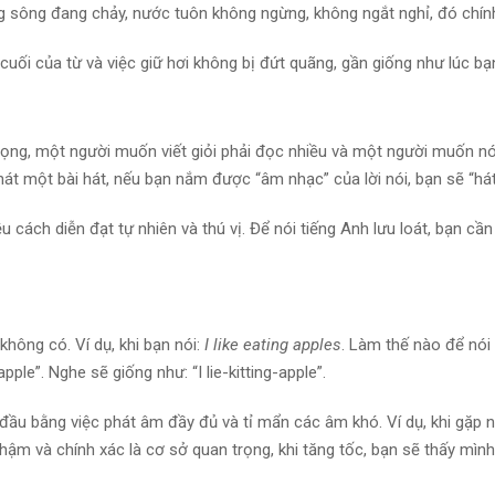
g sông đang chảy, nước tuôn không ngừng, không ngắt nghỉ, đó chính 
 cuối của từ và việc giữ hơi không bị đứt quãng, gần giống như lúc bạ
ọng, một người muốn viết giỏi phải đọc nhiều và một người muốn nói
 hát một bài hát, nếu bạn nắm được “âm nhạc” của lời nói, bạn sẽ “hát”
ều cách diễn đạt tự nhiên và thú vị. Để nói tiếng Anh lưu loát, bạn c
hông có. Ví dụ, khi bạn nói:
I like eating apples
. Làm thế nào để nói 
pple”. Nghe sẽ giống như: “I lie-kitting-apple”.
đầu bằng việc phát âm đầy đủ và tỉ mẩn các âm khó. Ví dụ, khi gặp 
hậm và chính xác là cơ sở quan trọng, khi tăng tốc, bạn sẽ thấy mình