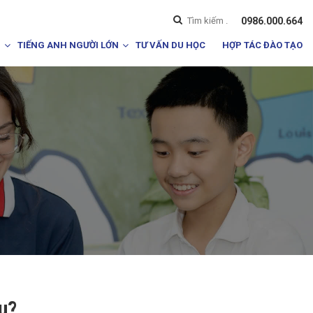
0986.000.664
I
TIẾNG ANH NGƯỜI LỚN
TƯ VẤN DU HỌC
HỢP TÁC ĐÀO TẠO
u?