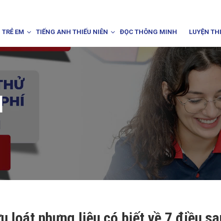
 TRẺ EM
TIẾNG ANH THIẾU NIÊN
ĐỌC THÔNG MINH
LUYỆN TH
I
u loát nhưng liệu có biết về 7 điều sa