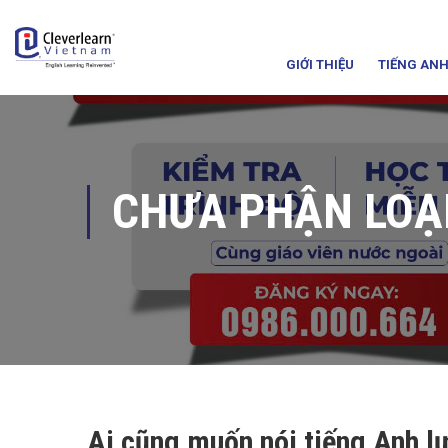
GIỚI THIỆU
TIẾNG ANH
CHƯA PHẬN LOẠ
Ai cũng muốn nói tiếng Anh lư