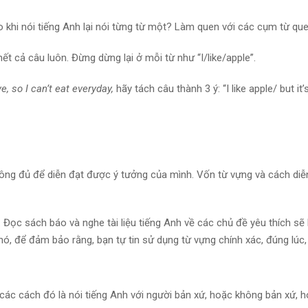
 khi nói tiếng Anh lại nói từng từ một? Làm quen với các cụm từ quen t
hết cả câu luôn. Đừng dừng lại ở mỗi từ như “I/like/apple”.
ve, so I can’t eat everyday,
hãy tách câu thành 3 ý: “I like apple/ but it
hông đủ để diễn đạt được ý tưởng của mình. Vốn từ vựng và cách diễn
 Đọc sách báo và nghe tài liệu tiếng Anh về các chủ đề yêu thích sẽ
ó, để đảm bảo rằng, bạn tự tin sử dụng từ vựng chính xác, đúng lúc,
g các cách đó là nói tiếng Anh với người bản xứ, hoặc không bản xứ,