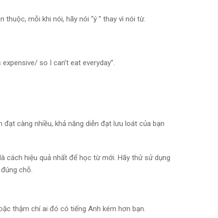
huộc, mỗi khi nói, hãy nói “ý ” thay vì nói từ.
’s expensive/ so I can’t eat everyday”.
 đạt càng nhiều, khả năng diễn đạt lưu loát của bạn
 là cách hiệu quả nhất để học từ mới. Hãy thử sử dụng
 đúng chỗ.
 hoặc thậm chí ai đó có tiếng Anh kém hơn bạn.