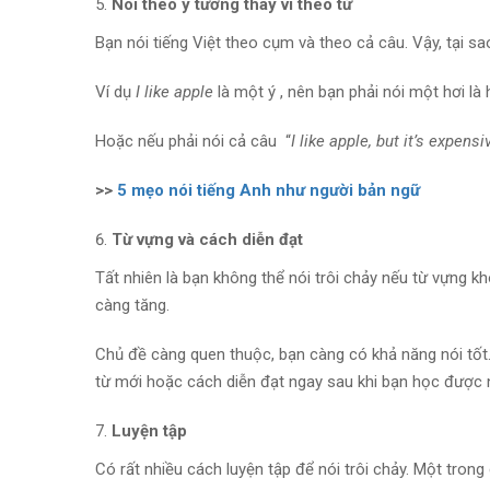
Nói theo ý tưởng thay vì theo từ
Bạn nói tiếng Việt theo cụm và theo cả câu. Vậy, tại sao
Ví dụ
I like apple
là một ý , nên bạn phải nói một hơi là 
Hoặc nếu phải nói cả câu “
I like apple, but it’s expensi
>>
5 mẹo nói tiếng Anh như người bản ngữ
Từ vựng và cách diễn đạt
Tất nhiên là bạn không thể nói trôi chảy nếu từ vựng k
càng tăng.
Chủ đề càng quen thuộc, bạn càng có khả năng nói tốt.
từ mới hoặc cách diễn đạt ngay sau khi bạn học được n
Luyện tập
Có rất nhiều cách luyện tập để nói trôi chảy. Một tron