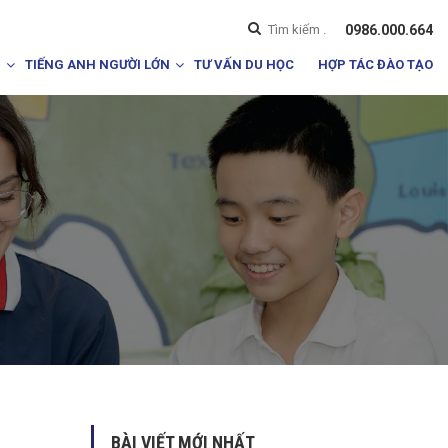
0986.000.664
I
TIẾNG ANH NGƯỜI LỚN
TƯ VẤN DU HỌC
HỢP TÁC ĐÀO TẠO
BÀI VIẾT MỚI NHẤT