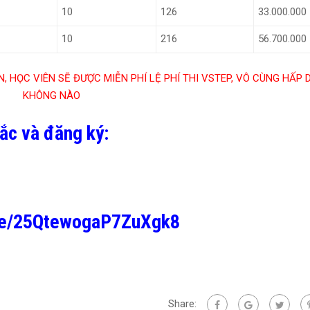
10
126
33.000.000
10
216
56.700.000
, HỌC VIÊN SẼ ĐƯỢC MIỄN PHÍ LỆ PHÍ THI VSTEP, VÔ CÙNG HẤP 
KHÔNG NÀO
mắc và đăng ký:
gle/25QtewogaP7ZuXgk8
Share: