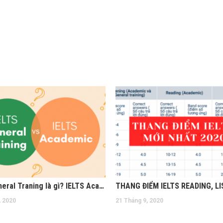
IELTS General Traning là gì? IELTS Academic và IELTS General Traning khác nhau thế nào?
, 2020
21 Tháng 9, 2020