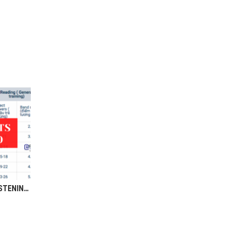
THANG ĐIỂM IELTS READING, LISTENING, WRITING, SPEAKING TÍNH NHƯ THẾ NÀO?