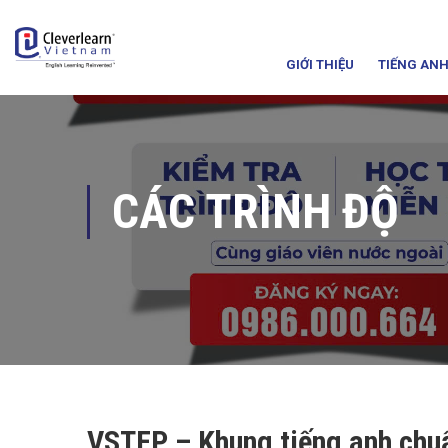
GIỚI THIỆU
TIẾNG ANH
CÁC TRÌNH ĐỘ
VSTEP – Khung tiếng anh chu