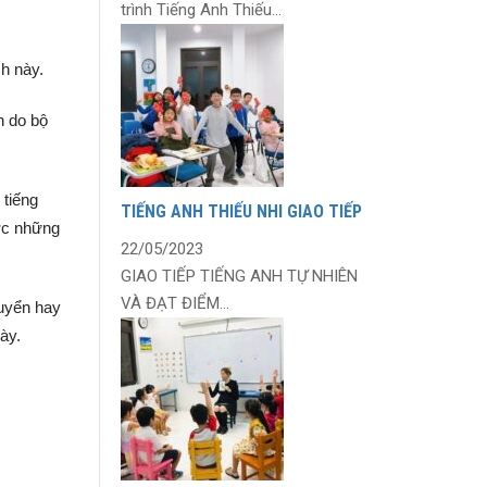
trình Tiếng Anh Thiếu...
h này.
h do bộ
 tiếng
TIẾNG ANH THIẾU NHI GIAO TIẾP
ợc những
22/05/2023
GIAO TIẾP TIẾNG ANH TỰ NHIÊN
VÀ ĐẠT ĐIỂM...
tuyển hay
ày.