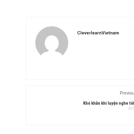
CleverlearnVietnam
Previo
Khó khăn khi luyện nghe ti
21/