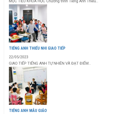
MỤC TIÊU KHÓA HỌC Chương trình Tiếng Anh Thiếu...
TIẾNG ANH THIẾU NHI GIAO TIẾP
22/05/2023
GIAO TIẾP TIẾNG ANH TỰ NHIÊN VÀ ĐẠT ĐIỂM...
TIẾNG ANH MẪU GIÁO