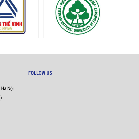
FOLLOW US
 Hà Nội.
)