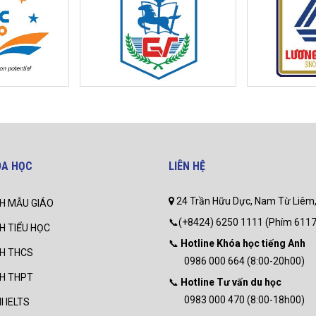
ÓA HỌC
LIÊN HỆ
24 Trần Hữu Dực, Nam Từ Liêm,
H MẪU GIÁO
📞(+8424) 6250 1111 (Phím 6117
H TIỂU HỌC
📞
Hotline Khóa học tiếng Anh
NH THCS
0986 000 664 (8:00-20h00)
NH THPT
📞
Hotline Tư vấn du học
0983 000 470 (8:00-18h00)
I IELTS