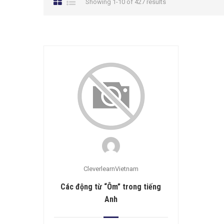
Showing 1-10 of 427 results
CleverlearnVietnam
Các động từ “Ôm” trong tiếng
Anh