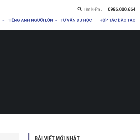
0986.000.664
I
TIẾNG ANH NGƯỜI LỚN
TƯ VẤN DU HỌC
HỢP TÁC ĐÀO TẠO
BÀI VIẾT MỚI NHẤT