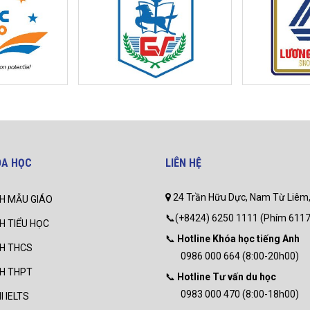
ÓA HỌC
LIÊN HỆ
24 Trần Hữu Dực, Nam Từ Liêm,
H MẪU GIÁO
📞(+8424) 6250 1111 (Phím 6117
H TIỂU HỌC
📞
Hotline Khóa học tiếng Anh
NH THCS
0986 000 664 (8:00-20h00)
NH THPT
📞
Hotline Tư vấn du học
0983 000 470 (8:00-18h00)
I IELTS