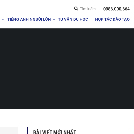
0986.000.664
I
TIẾNG ANH NGƯỜI LỚN
TƯ VẤN DU HỌC
HỢP TÁC ĐÀO TẠO
BÀI VIẾT MỚI NHẤT