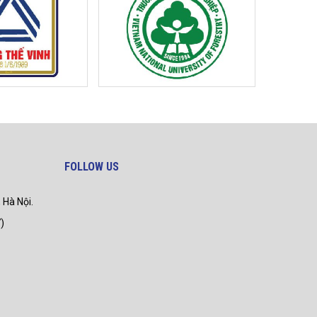
FOLLOW US
 Hà Nội.
)