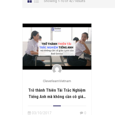
Showing 1-10 of 427 results
CleverlearnVietnam
Trở thành Thiên Tài Trắc Nghiệm
Tiếng Anh mà không cần cô giáo
Lynn của Bad Genius
03/10/2017
0