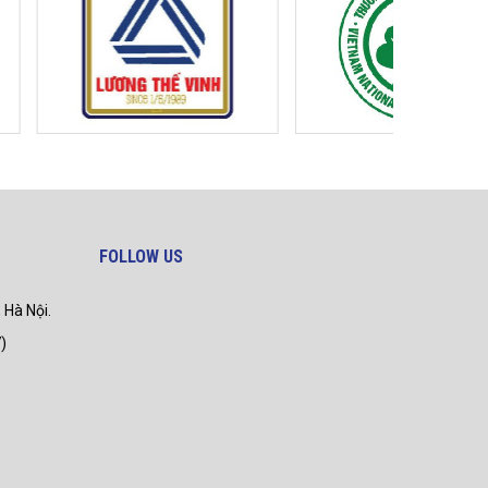
FOLLOW US
 Hà Nội.
)