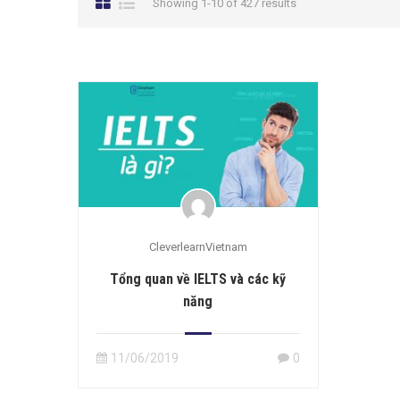
Showing 1-10 of 427 results
CleverlearnVietnam
Tổng quan về IELTS và các kỹ
năng
11/06/2019
0