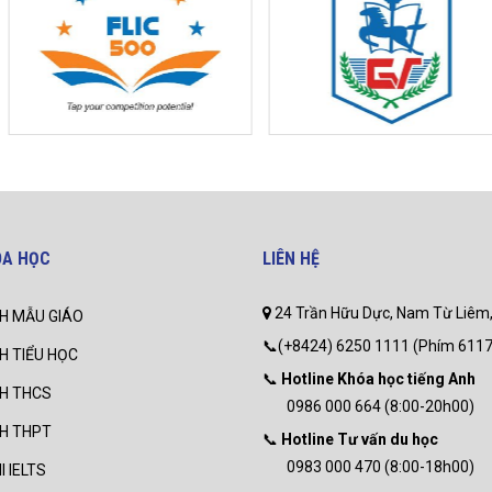
ÓA HỌC
LIÊN HỆ
24 Trần Hữu Dực, Nam Từ Liêm,
H MẪU GIÁO
📞(+8424) 6250 1111 (Phím 6117
H TIỂU HỌC
📞
Hotline Khóa học tiếng Anh
NH THCS
0986 000 664 (8:00-20h00)
NH THPT
📞
Hotline Tư vấn du học
0983 000 470 (8:00-18h00)
I IELTS