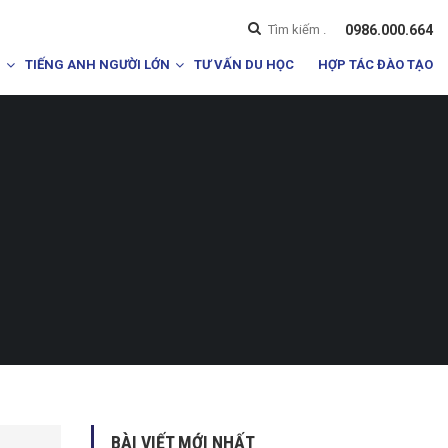
0986.000.664
I
TIẾNG ANH NGƯỜI LỚN
TƯ VẤN DU HỌC
HỢP TÁC ĐÀO TẠO
BÀI VIẾT MỚI NHẤT