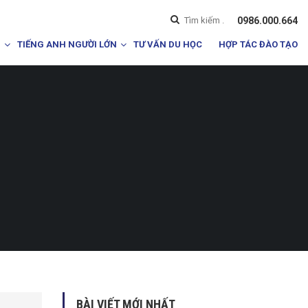
0986.000.664
I
TIẾNG ANH NGƯỜI LỚN
TƯ VẤN DU HỌC
HỢP TÁC ĐÀO TẠO
BÀI VIẾT MỚI NHẤT