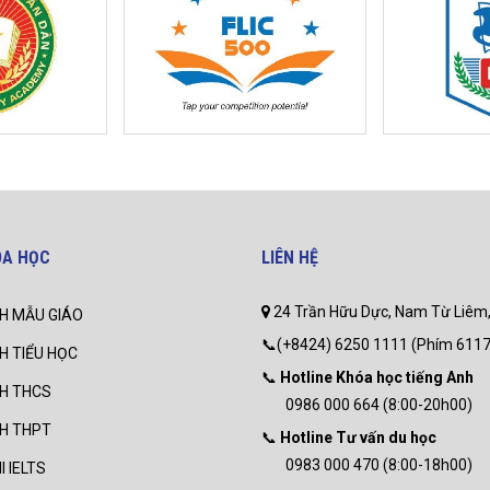
ÓA HỌC
LIÊN HỆ
24 Trần Hữu Dực, Nam Từ Liêm,
H MẪU GIÁO
📞(+8424) 6250 1111 (Phím 6117
H TIỂU HỌC
📞
Hotline Khóa học tiếng Anh
NH THCS
0986 000 664 (8:00-20h00)
NH THPT
📞
Hotline Tư vấn du học
0983 000 470 (8:00-18h00)
I IELTS