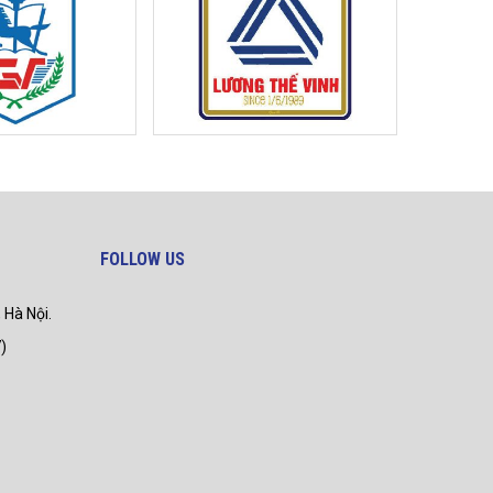
FOLLOW US
 Hà Nội.
)