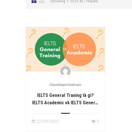
Showing 1-10 of 427 results
CleverlearnVietnam
IELTS General Traning là gì?
IELTS Academic và IELTS General
Traning khác nhau thế nào?
22/09/2020
0