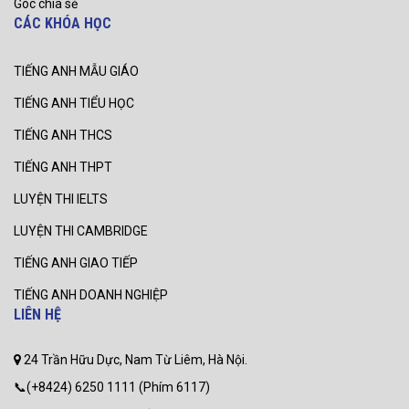
Góc chia sẻ
CÁC KHÓA HỌC
TIẾNG ANH MẪU GIÁO
TIẾNG ANH TIỂU HỌC
TIẾNG ANH THCS
TIẾNG ANH THPT
LUYỆN THI IELTS
LUYỆN THI CAMBRIDGE
TIẾNG ANH GIAO TIẾP
TIẾNG ANH DOANH NGHIỆP
LIÊN HỆ
24 Trần Hữu Dực, Nam Từ Liêm, Hà Nội.
📞(+8424) 6250 1111 (Phím 6117)