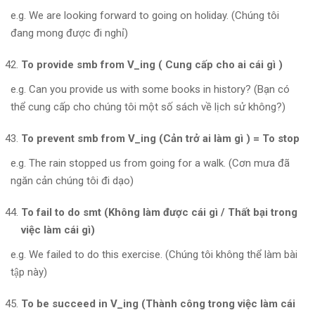
e.g. We are looking forward to going on holiday. (Chúng tôi
đang mong được đi nghỉ)
To provide smb from V_ing ( Cung cấp cho ai cái gì )
e.g. Can you provide us with some books in history? (Bạn có
thể cung cấp cho chúng tôi một số sách về lịch sử không?)
To prevent smb from V_ing (Cản trở ai làm gì ) = To stop
e.g. The rain stopped us from going for a walk. (Cơn mưa đã
ngăn cản chúng tôi đi dạo)
To fail to do smt (Không làm được cái gì / Thất bại trong
việc làm cái gì)
e.g. We failed to do this exercise. (Chúng tôi không thể làm bài
tập này)
To be succeed in V_ing (Thành công trong việc làm cái