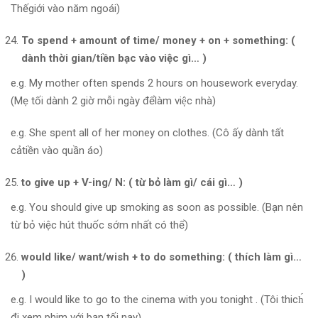
Thếgiới vào năm ngoái)
To spend + amount of time/ money + on + something: (
dành thời gian/tiền bạc vào việc gì… )
e.g. My mother often spends 2 hours on housework everyday.
(Mẹ tối dành 2 giờ mỗi ngày đểlàm việc nhà)
e.g. She spent all of her money on clothes. (Cô ấy dành tất
cảtiền vào quần áo)
to give up + V-ing/ N: ( từ bỏ làm gì/ cái gì… )
e.g. You should give up smoking as soon as possible. (Bạn nên
từ bỏ việc hút thuốc sớm nhất có thể)
would like/ want/wish + to do something: ( thích làm gì…
)
e.g. I would like to go to the cinema with you tonight . (Tôi thich́
đi xem phim với bạn tối nay)