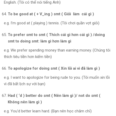
English. (Tôi có thể nói tiếng Anh)
To be good at ( + V_ing ) smt ( Giỏi làm cái gì )
e.g. I’m good at ( playing ) tennis. (Tôi chơi quần vợt giỏi)
To prefer smt to smt ( Thích cái gì hơn cái gì ) /doing
smt to doing smt: làm gì hơn làm gì
e.g. We prefer spending money than earning money. (Chúng tôi
thích tiêu tiền hơn kiếm tiền)
To apologize for doing smt ( Xin lỗi ai vì đã làm gì )
e.g. I want to apologize for being rude to you. (Tôi muốn xin lỗi
vì đã bất lịch sự với bạn)
Had ( ‘d ) better do smt ( Nên làm gì )/ not do smt (
Không nên làm gì )
e.g. You’d better learn hard. (Bạn nên học chăm chỉ)