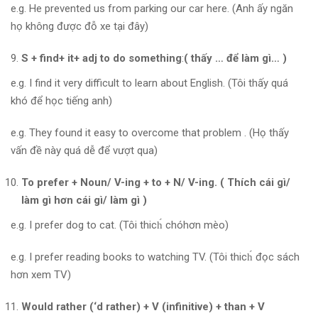
e.g. He prevented us from parking our car here. (Anh ấy ngăn
họ không được đỗ xe tại đây)
S + find+ it+ adj to do something
:
( thấy … để làm gì… )
e.g. I find it very difficult to learn about English. (Tôi thấy quá
khó để học tiếng anh)
e.g. They found it easy to overcome that problem . (Họ thấy
vấn đề này quá dễ để vượt qua)
To prefer + Noun/ V-ing + to + N/ V-ing. ( Thích cái gì/
làm gì hơn cái gì/ làm gì )
e.g. I prefer dog to cat. (Tôi thich́ chóhơn mèo)
e.g. I prefer reading books to watching TV. (Tôi thich́ đọc sách
hơn xem TV)
Would rather (‘d rather) + V (infinitive) + than + V