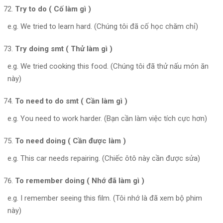
Try to do ( Cố làm gì )
e.g. We tried to learn hard. (Chúng tôi đã cố học chăm chỉ)
Try doing smt ( Thử làm gì )
e.g. We tried cooking this food. (Chúng tôi đã thử nấu món ăn
này)
To need to do smt ( Cần làm gì )
e.g. You need to work harder. (Bạn cần làm việc tích cực hơn)
To need doing ( Cần được làm )
e.g. This car needs repairing. (Chiếc ôtô này cần được sửa)
To remember doing ( Nhớ đã làm gì )
e.g. I remember seeing this film. (Tôi nhớ là đã xem bộ phim
này)