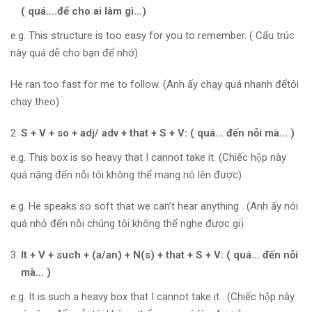
( quá….để cho ai làm gì…)
e.g. This structure is too easy for you to remember. ( Cấu trúc
này quá dễ cho bạn để nhớ)
He ran too fast for me to follow. (Anh ấy chạy quá nhanh đểtôi
chạy theo)
S + V + so + adj/ adv + that + S + V: ( quá… đến nỗi mà… )
e.g. This box is so heavy that I cannot take it. (Chiếc hộp này
quá nặng đến nỗi tôi không thể mang nó lên được)
e.g. He speaks so soft that we can’t hear anything . (Anh ấy nói
quá nhỏ đến nỗi chúng tôi không thể nghe được gi)̀
It + V + such + (a/an) + N(s) + that + S + V: ( quá… đến nỗi
mà… )
e.g. It is such a heavy box that I cannot take it . (Chiếc hộp này