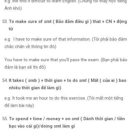
e.g. We find it difficult to learn English. (Chúng tôi thấy học tiếng
Anh khó)
To make sure of smt ( Bảo đảm điều gì ) that + CN + động
từ
e.g. I have to make sure of that information. (Tôi phải bảo đảm
chắc chắn về thông tin đó)
You have to make sure that you’ll pass the exam. (Bạn phải bảo
đảm là bạn sẽ thi đỗ)
It takes ( smb ) + thời gian + to do smt ( Mất ( của ai ) bao
nhiêu thời gian để làm gì)
e.g. It took me an hour to do this exercise. (Tôi mất một tiếng
để làm bài này)
To spend + time / money + on smt ( Dành thời gian / tiền
bạc vào cái gì)/doing smt làm gì