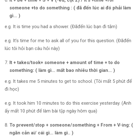
someone +to do something : ( đã đến lúc ai đó phải làm
gì… )
e.g. It is time you had a shower. (Đãđến lúc bạn đi tắm)
e.g. It’s time for me to ask all of you for this question. (Đãđến
lúc tôi hỏi bạn câu hỏi này)
It + takes/took+ someone + amount of time + to do
something: ( làm gì… mất bao nhiêu thời gian… )
e.g. It takes me 5 minutes to get to school. (Tôi mất 5 phút để
đi học)
e.g. It took him 10 minutes to do this exercise yesterday. (Anh
ấy mất 10 phút để làm bài tập ngày hôm qua)
To prevent/stop + someone/something + From + V-ing: (
ngăn cản ai/ cái gì… làm gì.. )