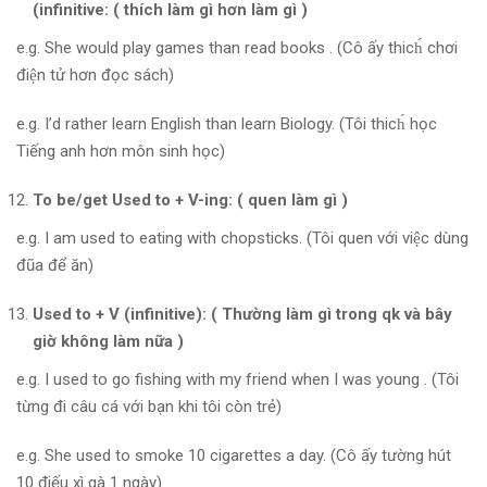
(infinitive: ( thích làm gì hơn làm gì )
e.g. She would play games than read books . (Cô ấy thich́ chơi
điện tử hơn đọc sách)
e.g. I’d rather learn English than learn Biology. (Tôi thich́ học
Tiếng anh hơn môn sinh học)
To be/get Used to + V-ing: ( quen làm gì )
e.g. I am used to eating with chopsticks. (Tôi quen với việc dùng
đũa để ăn)
Used to + V (infinitive): ( Thường làm gì trong qk và bây
giờ không làm nữa )
e.g. I used to go fishing with my friend when I was young . (Tôi
từng đi câu cá với bạn khi tôi còn trẻ)
e.g. She used to smoke 10 cigarettes a day. (Cô ấy tường hút
10 điếu xì gà 1 ngày)