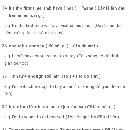
It’s the first time smb have ( has ) + P
smt ( Đây là lần đầu
II
tiên ai làm cái gì )
e.g. It’s the first time we have visited this place. (Đây là lần đầu
tiên chúng tôi tới thăm nơi này)
enough + danh từ ( đủ cái gì ) + ( to do smt )
e.g. I don’t have enough time to study. (Tôi không có đủ thời
gian để học)
Tính từ + enough (đủ làm sao ) + ( to do smt )
e.g. I’m not rich enough to buy a car. (Tôi không đủ giàu để mua
ôtô)
too + tính từ + to do smt ( Quá làm sao để làm cái gì )
e.g. I’m to young to get married. (Tôi còn quá trẻ để kết hôn)
To want smb to do smt = To want to have smt + PII:
( Muốn