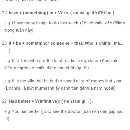
have + (something) to + Verb: ( có cái gì đó để làm )
e.g. I have many things to do this week. (Tôi cónhiều việc đểlàm
trong tuần này)
It + be + something/ someone + that/ who: ( chính…mà…
)
e.g. It is Tom who got the best marks in my class. (Đóchinh́
làTom người có nhiều điểm cao nhất lớp tôi)
e.g. It is the villa that he had to spend a lot of money last year .
(Đóchinh́ là biệt thựmàanh ấy dành tiền đểmua năm ngoái)
Had better + V(infinitive): ( nên làm gì… ).
e.g. You had better go to see the doctor. (bạn nên đến gặp bác
sĩ)