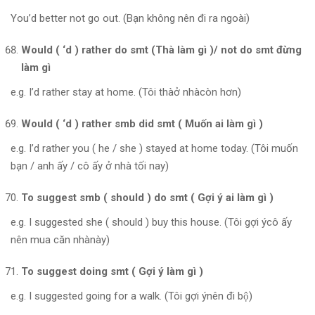
You’d better not go out. (Bạn không nên đi ra ngoài)
Would ( ‘d ) rather do smt (Thà làm gì )/ not do smt đừng
làm gì
e.g. I’d rather stay at home. (Tôi thàở nhàcòn hơn)
Would ( ‘d ) rather smb did smt ( Muốn ai làm gì )
e.g. I’d rather you ( he / she ) stayed at home today. (Tôi muốn
bạn / anh ấy / cô ấy ở nhà tối nay)
To suggest smb ( should ) do smt ( Gợi ý ai làm gì )
e.g. I suggested she ( should ) buy this house. (Tôi gợi ýcô ấy
nên mua căn nhànày)
To suggest doing smt ( Gợi ý làm gì )
e.g. I suggested going for a walk. (Tôi gợi ýnên đi bộ)