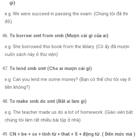
gì)
e.g. We were succeed in passing the exam. (Chúng tôi đã thi
đỗ)
To borrow smt from smb (Mượn cái gì của ai)
e.g. She borrowed this book from the liblary. (Cô ấy đã mượn
cuốn sách này ở thư viện)
To lend smb smt (Cho ai mượn cái gì)
e.g. Can you lend me some money? (Bạn có thể cho tôi vay ít
tiền không?)
To make smb do smt (Bắt ai làm gì)
e.g. The teacher made us do a lot of homework. (Giáo viên bắt
chúng tôi làm rất nhiều bài tập ở nhà)
CN + be + so + tính từ + that + S + động từ. ( Đến mức mà )