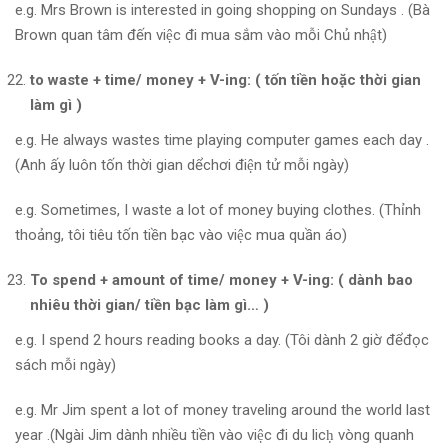
e.g. Mrs Brown is interested in going shopping on Sundays . (Bà
Brown quan tâm đến việc đi mua sắm vào mỗi Chủ nhật)
to waste + time/ money + V-ing: ( tốn tiền hoặc thời gian
làm gì )
e.g. He always wastes time playing computer games each day .
(Anh ấy luôn tốn thời gian dểchơi điện tử mỗi ngày)
e.g. Sometimes, I waste a lot of money buying clothes. (Thỉnh
thoảng, tôi tiêu tốn tiền bạc vào việc mua quần áo)
To spend + amount of time/ money + V-ing: ( dành bao
nhiêu thời gian/ tiền bạc làm gì… )
e.g. I spend 2 hours reading books a day. (Tôi dành 2 giờ đểđọc
sách mỗi ngày)
e.g. Mr Jim spent a lot of money traveling around the world last
year .(Ngài Jim dành nhiều tiền vào việc đi du licḥ vòng quanh