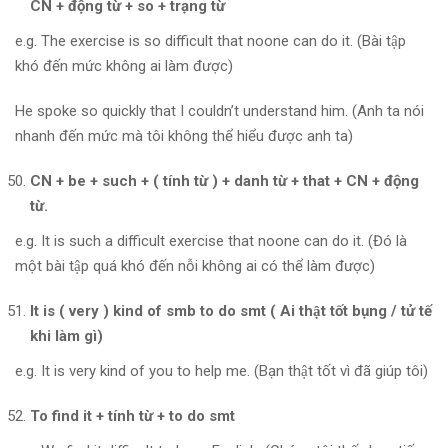
CN + động từ + so + trạng từ
e.g. The exercise is so difficult that noone can do it. (Bài tập
khó đến mức không ai làm được)
He spoke so quickly that I couldn’t understand him. (Anh ta nói
nhanh đến mức mà tôi không thể hiểu được anh ta)
CN + be + such + ( tính từ ) + danh từ + that + CN + động
từ.
e.g. It is such a difficult exercise that noone can do it. (Đó là
một bài tập quá khó đến nỗi không ai có thể làm được)
It is ( very ) kind of smb to do smt ( Ai thật tốt bụng / tử tế
khi làm gì)
e.g. It is very kind of you to help me. (Bạn thật tốt vì đã giúp tôi)
To find it + tính từ + to do smt