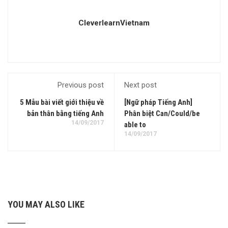
CleverlearnVietnam
Previous post
Next post
5 Mẫu bài viết giới thiệu về
[Ngữ pháp Tiếng Anh]
bản thân bằng tiếng Anh
Phân biệt Can/Could/be
14/09/2017
able to
14/09/2017
YOU MAY ALSO LIKE