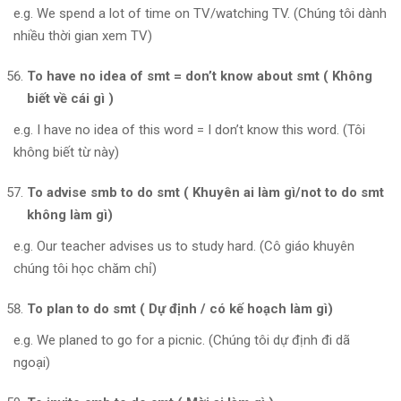
e.g. We spend a lot of time on TV/watching TV. (Chúng tôi dành
nhiều thời gian xem TV)
To have no idea of smt = don’t know about smt ( Không
biết về cái gì )
e.g. I have no idea of this word = I don’t know this word. (Tôi
không biết từ này)
To advise smb to do smt ( Khuyên ai làm gì/not to do smt
không làm gì)
e.g. Our teacher advises us to study hard. (Cô giáo khuyên
chúng tôi học chăm chỉ)
To plan to do smt ( Dự định / có kế hoạch làm gì)
e.g. We planed to go for a picnic. (Chúng tôi dự định đi dã
ngoại)