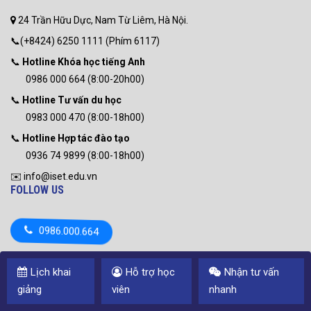
24 Trần Hữu Dực, Nam Từ Liêm, Hà Nội.
📞(+8424) 6250 1111 (Phím 6117)
📞
Hotline Khóa học tiếng Anh
0986 000 664 (8:00-20h00)
📞
Hotline Tư vấn du học
0983 000 470 (8:00-18h00)
📞
Hotline Hợp tác đào tạo
0936 74 9899 (8:00-18h00)
✉️ info@iset.edu.vn
FOLLOW US
0986.000.664
Lịch khai
Hỗ trợ học
Nhận tư vấn
CLEVERLEARN
giảng
viên
nhanh
Copyright © 2011 CLEVERLEARN English Language center. All