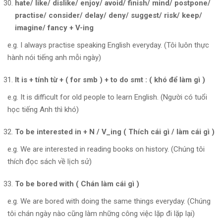
hate/ like/ dislike/ enjoy/ avoid/ finish/ mind/ postpone/
practise/ consider/ delay/ deny/ suggest/ risk/ keep/
imagine/ fancy + V-ing
e.g. I always practise speaking English everyday. (Tôi luôn thực
hành nói tiếng anh mỗi ngày)
It is + tính từ + ( for smb ) + to do smt : ( khó để làm gì )
e.g. It is difficult for old people to learn English. (Người có tuổi
học tiếng Anh thì khó)
To be interested in + N / V_ing ( Thích cái gì / làm cái gì )
e.g. We are interested in reading books on history. (Chúng tôi
thích đọc sách về lịch sử)
To be bored with ( Chán làm cái gì )
e.g. We are bored with doing the same things everyday. (Chúng
tôi chán ngày nào cũng làm những công việc lặp đi lặp lại)