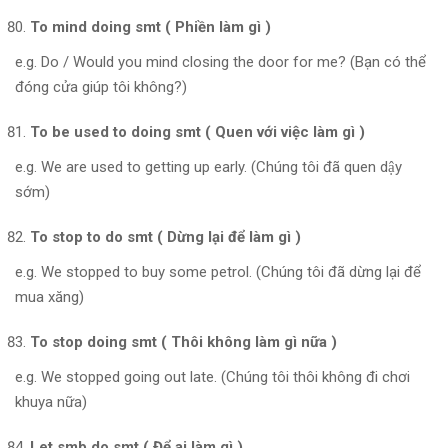
To mind doing smt ( Phiền làm gì )
e.g. Do / Would you mind closing the door for me? (Bạn có thể
đóng cửa giúp tôi không?)
To be used to doing smt ( Quen với việc làm gì )
e.g. We are used to getting up early. (Chúng tôi đã quen dậy
sớm)
To stop to do smt ( Dừng lại để làm gì )
e.g. We stopped to buy some petrol. (Chúng tôi đã dừng lại để
mua xăng)
To stop doing smt ( Thôi không làm gì nữa )
e.g. We stopped going out late. (Chúng tôi thôi không đi chơi
khuya nữa)
Let smb do smt ( Để ai làm gì )