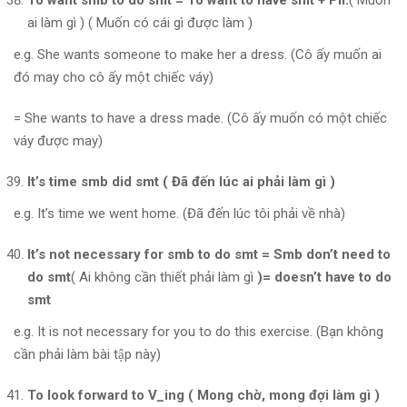
ai làm gì ) ( Muốn có cái gì được làm )
e.g. She wants someone to make her a dress. (Cô ấy muốn ai
đó may cho cô ấy một chiếc váy)
= She wants to have a dress made. (Cô ấy muốn có một chiếc
váy được may)
It’s time smb did smt ( Đã đến lúc ai phải làm gì )
e.g. It’s time we went home. (Đã đến lúc tôi phải về nhà)
It’s not necessary for smb to do smt = Smb don’t need to
do smt
( Ai không cần thiết phải làm gì
)= doesn’t have to do
smt
e.g. It is not necessary for you to do this exercise. (Bạn không
cần phải làm bài tập này)
To look forward to V_ing ( Mong chờ, mong đợi làm gì )