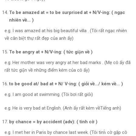
To be amazed at = to be surprised at + N/V-ing: ( ngạc
nhiên về… )
e.g. I was amazed at his big beautiful villa . (Tôi rất ngạc nhiên
về căn biệt thự rất đẹp của anh ấy)
To be angry at + N/V-ing: ( tức giận về )
e.g. Her mother was very angry at her bad marks . (Mẹ cô ấy đã
rất tức giận về những điểm kém của cô ấy)
to be good at/ bad at + N/ V-ing: ( giỏi về…/ kém về… )
e.g. I am good at swimming. (Tôi bơi rất giỏi)
e.g. He is very bad at English. (Anh ấy rất kém vềTiếng anh)
by chance = by accident (adv): ( tình cờ )
e.g. I met her in Paris by chance last week. (Tôi tinh̀ cờ gặp cô