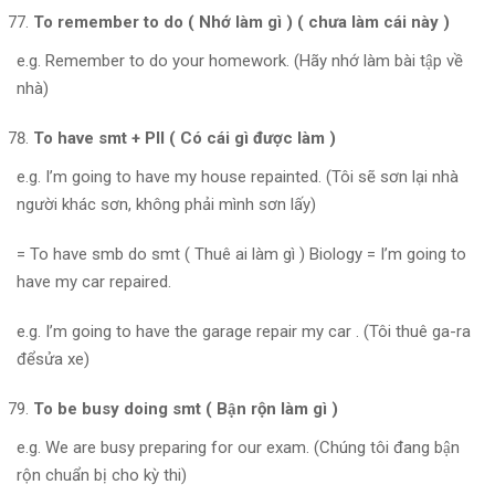
To remember to do ( Nhớ làm gì ) ( chưa làm cái này )
e.g. Remember to do your homework. (Hãy nhớ làm bài tập về
nhà)
To have smt + PII ( Có cái gì được làm )
e.g. I’m going to have my house repainted. (Tôi sẽ sơn lại nhà
người khác sơn, không phải mình sơn lấy)
= To have smb do smt ( Thuê ai làm gì ) Biology = I’m going to
have my car repaired.
e.g. I’m going to have the garage repair my car . (Tôi thuê ga-ra
đểsửa xe)
To be busy doing smt ( Bận rộn làm gì )
e.g. We are busy preparing for our exam. (Chúng tôi đang bận
rộn chuẩn bị cho kỳ thi)