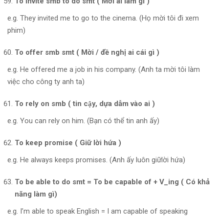
To invite smb to do smt ( Mời ai làm gì )
e.g. They invited me to go to the cinema. (Họ mời tôi đi xem
phim)
To offer smb smt ( Mời / đề nghị ai cái gì )
e.g. He offered me a job in his company. (Anh ta mời tôi làm
việc cho công ty anh ta)
To rely on smb ( tin cậy, dựa dẫm vào ai )
e.g. You can rely on him. (Bạn có thể tin anh ấy)
To keep promise ( Giữ lời hứa )
e.g. He always keeps promises. (Anh ấy luôn giữlời hứa)
To be able to do smt = To be capable of + V_ing ( Có khả
năng làm gì)
e.g. I’m able to speak English = I am capable of speaking