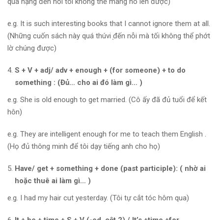
quá nặng đến nỗi tôi không thể mang nó lên được)
e.g. It is such interesting books that I cannot ignore them at all.
(Những cuốn sách này quá thúvi ̣đến nỗi mà tối không thể phớt
lờ chúng được)
S + V + adj/ adv + enough + (for someone) + to do
something : (Đủ… cho ai đó làm gì… )
e.g. She is old enough to get married. (Cô ấy đã đủ tuổi để kết
hôn)
e.g. They are intelligent enough for me to teach them English .
(Họ đủ thông minh để tôi dạy tiếng anh cho họ)
Have/ get + something + done (past participle): ( nhờ ai
hoặc thuê ai làm gì… )
e.g. I had my hair cut yesterday. (Tôi tự cắt tóc hôm qua)
It + be + time + S + V (-ed, cột 2) / It’s +time +for