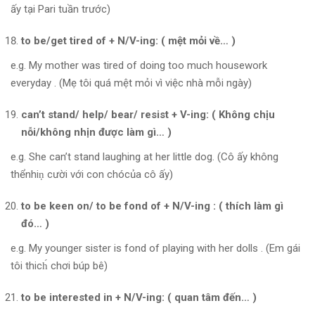
ấy tại Pari tuần trước)
to be/get tired of + N/V-ing: ( mệt mỏi về… )
e.g. My mother was tired of doing too much housework
everyday . (Mẹ tôi quá mệt mỏi vì việc nhà mỗi ngày)
can’t stand/ help/ bear/ resist + V-ing: ( Không chịu
nỗi/không nhịn được làm gì… )
e.g. She can’t stand laughing at her little dog. (Cô ấy không
thểnhiṇ cười với con chócủa cô ấy)
to be keen on/ to be fond of + N/V-ing : ( thích làm gì
đó… )
e.g. My younger sister is fond of playing with her dolls . (Em gái
tôi thich́ chơi búp bê)
to be interested in + N/V-ing: ( quan tâm đến… )