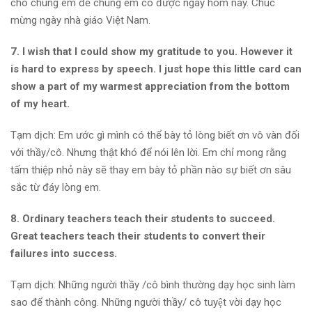
cho chúng em để chúng em có được ngày hôm nay. Chúc
mừng ngày nhà giáo Việt Nam.
7. I wish that I could show my gratitude to you. However it
is hard to express by speech. I just hope this little card can
show a part of my warmest appreciation from the bottom
of my heart.
Tạm dịch: Em ước gì mình có thể bày tỏ lòng biết ơn vô vàn đối
với thầy/cô. Nhưng thật khó để nói lên lời. Em chỉ mong rằng
tấm thiệp nhỏ này sẽ thay em bày tỏ phần nào sự biết ơn sâu
sắc từ đáy lòng em.
8. Ordinary teachers teach their students to succeed.
Great teachers teach their students to convert their
failures into success.
Tạm dịch: Những người thầy /cô bình thường dạy học sinh làm
sao để thành công. Những người thầy/ cô tuyệt vời dạy học