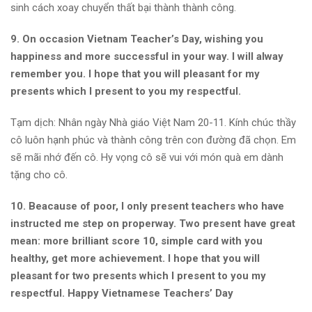
sinh cách xoay chuyển thất bại thành thành công.
9. On occasion Vietnam Teacher’s Day, wishing you
happiness and more successful in your way. I will alway
remember you. I hope that you will pleasant for my
presents which I present to you my respectful.
Tạm dịch: Nhân ngày Nhà giáo Việt Nam 20-11. Kính chúc thầy
cô luôn hạnh phúc và thành công trên con đường đã chọn. Em
sẽ mãi nhớ đến cô. Hy vọng cô sẽ vui với món quà em dành
tặng cho cô.
10. Beacause of poor, I only present teachers who have
instructed me step on properway. Two present have great
mean: more brilliant score 10, simple card with you
healthy, get more achievement. I hope that you will
pleasant for two presents which I present to you my
respectful. Happy Vietnamese Teachers’ Day