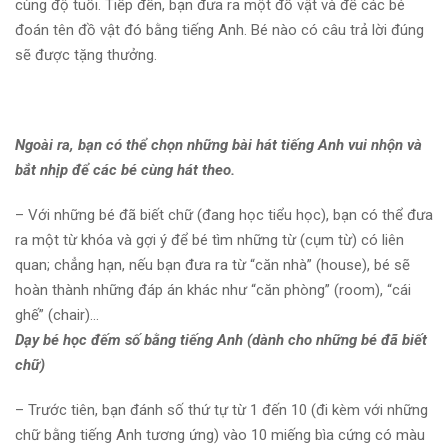
cùng độ tuổi. Tiếp đến, bạn đưa ra một đồ vật và để các bé
đoán tên đồ vật đó bằng tiếng Anh. Bé nào có câu trả lời đúng
sẽ được tặng thưởng.
Ngoài ra, bạn có thể chọn những bài hát tiếng Anh vui nhộn và
bắt nhịp để các bé cùng hát theo.
– Với những bé đã biết chữ (đang học tiểu học), bạn có thể đưa
ra một từ khóa và gợi ý để bé tìm những từ (cụm từ) có liên
quan; chẳng hạn, nếu bạn đưa ra từ “căn nhà” (house), bé sẽ
hoàn thành những đáp án khác như “căn phòng” (room), “cái
ghế” (chair)…
Dạy bé học đếm số bằng tiếng Anh (dành cho những bé đã biết
chữ)
– Trước tiên, bạn đánh số thứ tự từ 1 đến 10 (đi kèm với những
chữ bằng tiếng Anh tương ứng) vào 10 miếng bìa cứng có màu