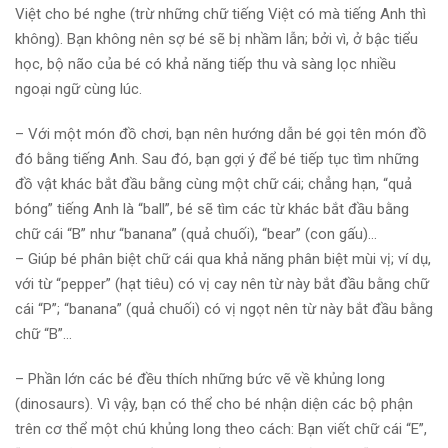
Việt cho bé nghe (trừ những chữ tiếng Việt có mà tiếng Anh thì
không). Bạn không nên sợ bé sẽ bị nhầm lẫn; bởi vì, ở bậc tiểu
học, bộ não của bé có khả năng tiếp thu và sàng lọc nhiều
ngoại ngữ cùng lúc.
– Với một món đồ chơi, bạn nên hướng dẫn bé gọi tên món đồ
đó bằng tiếng Anh. Sau đó, bạn gợi ý để bé tiếp tục tìm những
đồ vật khác bắt đầu bằng cùng một chữ cái; chẳng hạn, “quả
bóng” tiếng Anh là “ball”, bé sẽ tìm các từ khác bắt đầu bằng
chữ cái “B” như “banana” (quả chuối), “bear” (con gấu)…
– Giúp bé phân biệt chữ cái qua khả năng phân biệt mùi vị; ví dụ,
với từ “pepper” (hạt tiêu) có vị cay nên từ này bắt đầu bằng chữ
cái “P”; “banana” (quả chuối) có vị ngọt nên từ này bắt đầu bằng
chữ “B”…
– Phần lớn các bé đều thích những bức vẽ về khủng long
(dinosaurs). Vì vậy, bạn có thể cho bé nhận diện các bộ phận
trên cơ thể một chú khủng long theo cách: Bạn viết chữ cái “E”,