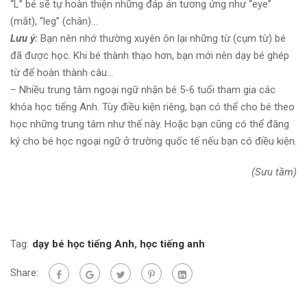
“L” bé sẽ tự hoàn thiện những đáp án tương ứng như “eye”
(mắt), “leg” (chân)…
Lưu ý:
Bạn nên nhớ thường xuyên ôn lại những từ (cụm từ) bé
đã được học. Khi bé thành thạo hơn, bạn mới nên dạy bé ghép
từ để hoàn thành câu…
– Nhiều trung tâm ngoại ngữ nhận bé 5-6 tuổi tham gia các
khóa học tiếng Anh. Tùy điều kiện riêng, bạn có thể cho bé theo
học những trung tâm như thế này. Hoặc bạn cũng có thể đăng
ký cho bé học ngoại ngữ ở trường quốc tế nếu bạn có điều kiện.
(Sưu tầm)
Tag:
dạy bé học tiếng Anh
,
học tiếng anh
Share: