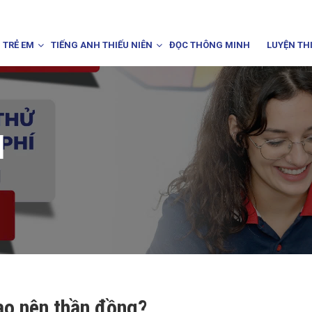
 TRẺ EM
TIẾNG ANH THIẾU NIÊN
ĐỌC THÔNG MINH
LUYỆN TH
I
ạo nên thần đồng?