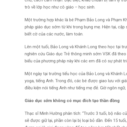
chữ, cách cảm nhận. Đặc biệt, khâu chuẩn bị tâm lý tr
trò về lớp học như cô giáo – học sinh.
Một trường hợp khác là bé Phạm Bảo Long và Phạm Khá
pháp giáo dục sớm từ khi trong bụng mẹ. Hiện tại, cặp
biết cờ của các nước, làm toán.
Lên một tuổi, Bảo Long và Khánh Long theo học tại t
nghiên cứu Giáo dục Trẻ thông minh sớm VSK đã theo sá
biểu của phương pháp này khi các em đã có sự phát triển
Một ngày tại trường tiểu học của Bảo Long và Khánh L
yoga, tiếng Anh. Trong đó, các bé được giao lưu với gi
điều kiện nói tiếng Anh như tiếng mẹ đẻ. Giờ ngôn ngữ
Giáo dục sớm không có mục đích tạo thần đồng
Thạc sĩ Minh Hường phân tích: “Trước 3 tuổi, bộ não củ
sẽ được giữ lại, phần còn lại bị loại bỏ dần. Đến 15 tuổi