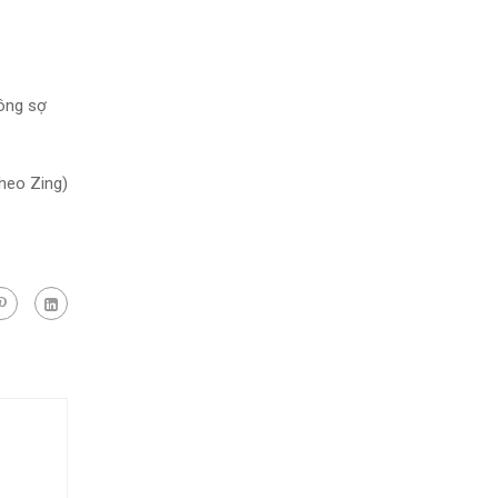
hông sợ
heo Zing)