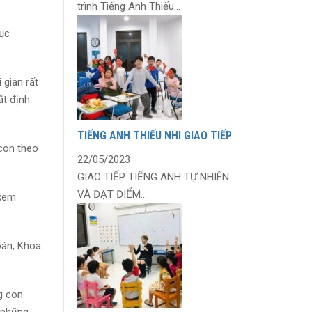
trình Tiếng Anh Thiếu...
dục
 gian rất
ất định
TIẾNG ANH THIẾU NHI GIAO TIẾP
 con theo
22/05/2023
GIAO TIẾP TIẾNG ANH TỰ NHIÊN
VÀ ĐẠT ĐIỂM...
 xem
oán, Khoa
g con