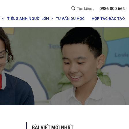
0986.000.664
I
TIẾNG ANH NGƯỜI LỚN
TƯ VẤN DU HỌC
HỢP TÁC ĐÀO TẠO
BÀI VIẾT MỚI NHẤT