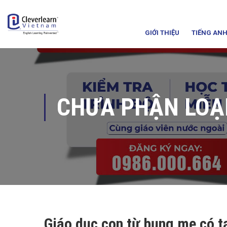
GIỚI THIỆU
TIẾNG ANH
CHƯA PHẬN LOẠ
Giáo dục con từ bụng mẹ có t