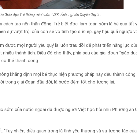
cứu Giáo dục Trẻ thông minh sớm VSK. Ảnh: nghiện Quyên Quyên.
 cách tạo nên thần đồng. Trẻ biết đọc, làm toán sớm là hệ quả tất 
n sự vượt trội của con sẽ vô tình tạo sức ép, gây hậu quả ngược vớ
 được mọi người yêu quý là luôn trau dồi để phát triển năng lực củ
ạt nhiều thành tích. Điều đó cho thấy, phía sau của giai đoạn “giáo d
i có thể thành công.
không khẳng định mọi bé thực hiện phương pháp này đều thành công 
ời trong giai đoạn đầu đời, là bước đệm tốt cho tương lai.
ục sớm của nước ngoài đã được người Việt học hỏi như Phương án 0
. “Tuy nhiên, điều quan trọng là tình yêu thương và sự tương tác củ