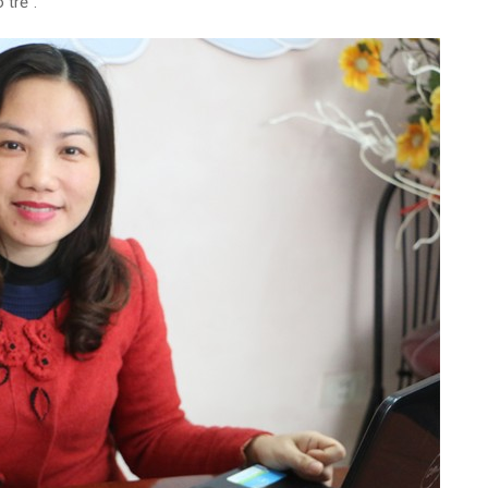
 trẻ”.