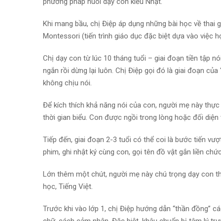
phương pháp nuôi dạy con kiểu Nhật.
Khi mang bầu, chị Điệp áp dụng những bài học về thai
Montessori (tiến trình giáo dục đặc biệt dựa vào việc 
Chị dạy con từ lúc 10 tháng tuổi – giai đoạn tiền tập n
ngắn rồi dừng lại luôn. Chị Điệp gọi đó là giai đoạn của 
không chịu nói.
Để kích thích khả năng nói của con, người mẹ này thực
thời gian biểu. Con được ngồi trong lòng hoặc đối diện
Tiếp đến, giai đoạn 2-3 tuổi có thể coi là bước tiến vư
phim, ghi nhật ký cùng con, gọi tên đồ vật gắn liền chức
Lớn thêm một chút, người mẹ này chú trọng dạy con t
học, Tiếng Việt.
Trước khi vào lớp 1, chị Điệp hướng dẫn “thần đồng” cá