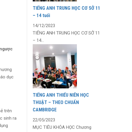
TIẾNG ANH TRUNG HỌC CƠ SỞ 11
– 14 tuổi
14/12/2023
TIẾNG ANH TRUNG HỌC CƠ SỞ 11
– 14...
 ngược
phương
iáo dục
TIẾNG ANH THIẾU NIÊN HỌC
THUẬT – THEO CHUẨN
CAMBRIDGE
ẻ trên
c sinh ra
22/05/2023
 dụng
MỤC TIÊU KHÓA HỌC Chương