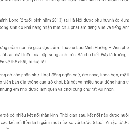
ước khi đến trường cho con rất quan trọng. Mẹ cùng con thường chơ
nh Long (2 tuổi, sinh năm 2013) tại Hà Nội được phụ huynh áp dụ
 song sinh có khả năng nhận mặt chữ, phát âm tiếng Việt và tiếng An
rường mầm non về giáo dục sớm. Thạc sĩ Lưu Minh Hường – Viện phó
t sự phát triển của cặp song sinh trên. Bà cho biết: Đây là trường 
 về thể chất, trí tuệ tốt.
ong có các phần như: Hoạt động ngôn ngữ, âm nhạc, khoa học, mỹ t
áo viên bản địa thông qua trò chơi, bài hát và nhiều hoạt động hứng t
, những em nhỏ được làm quen và chơi cùng chữ rất vui nhộn.
a trẻ có nhiều kết nối thần kinh. Thời gian sau, kết nối nào được nuô
, các kết nối thần kinh giảm một nửa so với trước 6 tuổi. Vì vậy, từ 0-