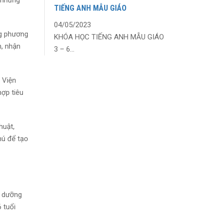
i những
TIẾNG ANH MẪU GIÁO
04/05/2023
ng phương
KHÓA HỌC TIẾNG ANH MẪU GIÁO
h, nhận
3 – 6...
 Viện
hợp tiêu
huật,
hú để tạo
i dưỡng
6 tuổi