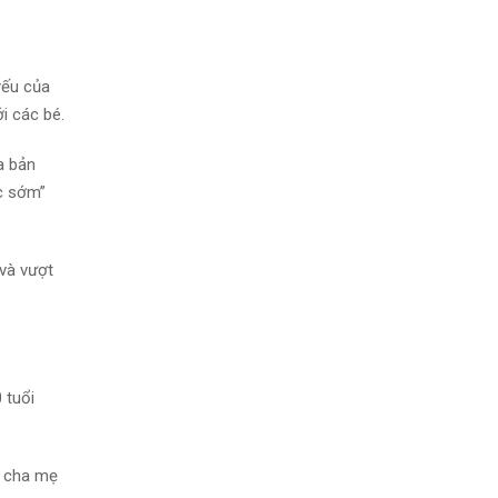
yếu của
i các bé.
a bản
ục sớm”
và vượt
 tuổi
a cha mẹ