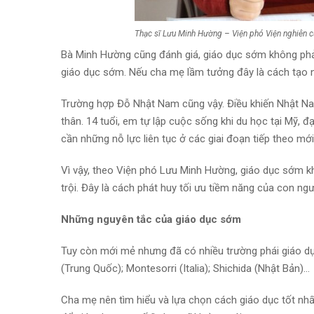
Thạc sĩ Lưu Minh Hường – Viện phó Viện nghiên 
Bà Minh Hường cũng đánh giá, giáo dục sớm không phải
giáo dục sớm. Nếu cha mẹ lầm tưởng đây là cách tạo nê
Trường hợp Đỗ Nhật Nam cũng vậy. Điều khiến Nhật Nam
thân. 14 tuổi, em tự lập cuộc sống khi du học tại Mỹ, đ
cần những nỗ lực liên tục ở các giai đoạn tiếp theo mớ
Vì vậy, theo Viện phó Lưu Minh Hường, giáo dục sớm 
trội. Đây là cách phát huy tối ưu tiềm năng của con ngư
Những nguyên tắc của giáo dục sớm
Tuy còn mới mẻ nhưng đã có nhiều trường phái giáo d
(Trung Quốc); Montesorri (Italia); Shichida (Nhật Bản)…
Cha mẹ nên tìm hiểu và lựa chọn cách giáo dục tốt nhất