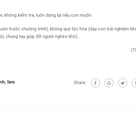
n, không kiểm tra, luôn dừng lại nếu con muốn.
uôn trước chương trình), không quý tộc hóa (dạy con trải nghiệm k
hội, chung tay giúp đỡ người nghèo khó)…
(T
Anh
,
làm
Share: