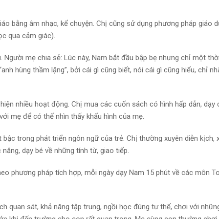
 giáo bằng âm nhạc, kể chuyện. Chị cũng sử dụng phương pháp giáo 
học qua cảm giác).
ói. Người mẹ chia sẻ: Lúc này, Nam bắt đầu bập bẹ nhưng chỉ một thời
“anh hùng thầm lặng”, bởi cái gì cũng biết, nói cái gì cũng hiểu, chỉ nh
 hiện nhiều hoạt động. Chị mua các cuốn sách có hình hấp dẫn, dạy
 với mẹ để có thể nhìn thấy khẩu hình của mẹ.
ợt bậc trong phát triển ngôn ngữ của trẻ. Chị thường xuyên diễn kịch,
 năng, dạy bé về những tính từ, giao tiếp.
heo phương pháp tích hợp, mỗi ngày dạy Nam 15 phút về các môn T
ch quan sát, khả năng tập trung, ngồi học đúng tư thế, chơi với nhữn