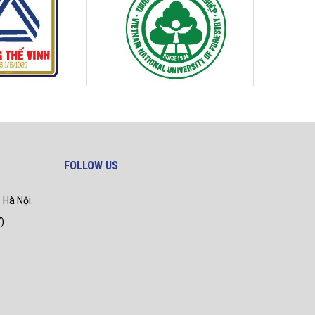
FOLLOW US
 Hà Nội.
)