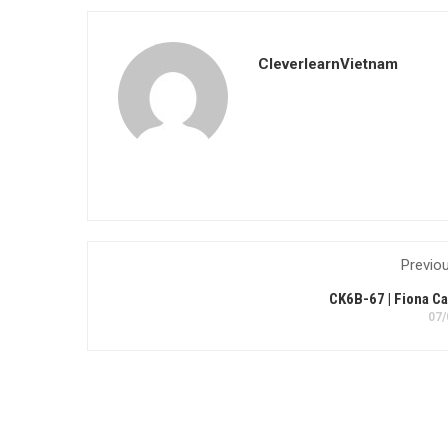
CleverlearnVietnam
Previo
CK6B-67 | Fiona C
07/