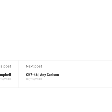
us post
Next post
ampbell
CK7-46 | Any Carlson
05/2018
07/05/2018