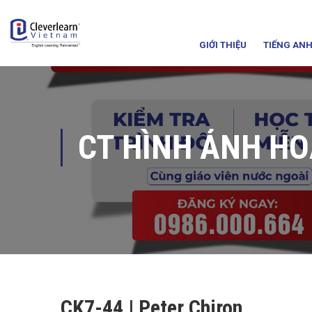
GIỚI THIỆU
TIẾNG ANH
CT HÌNH ẢNH H
CK7-44 | Peter Chiron