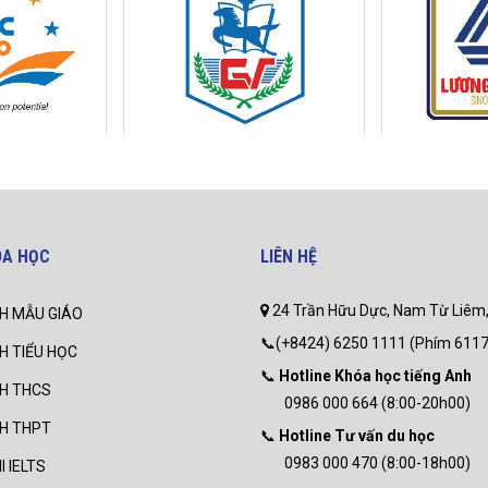
ÓA HỌC
LIÊN HỆ
24 Trần Hữu Dực, Nam Từ Liêm,
H MẪU GIÁO
📞(+8424) 6250 1111 (Phím 6117
H TIỂU HỌC
📞
Hotline Khóa học tiếng Anh
NH THCS
0986 000 664 (8:00-20h00)
NH THPT
📞
Hotline Tư vấn du học
0983 000 470 (8:00-18h00)
I IELTS