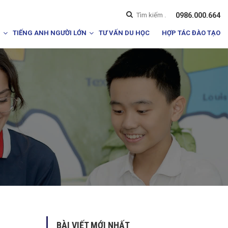
0986.000.664
I
TIẾNG ANH NGƯỜI LỚN
TƯ VẤN DU HỌC
HỢP TÁC ĐÀO TẠO
BÀI VIẾT MỚI NHẤT