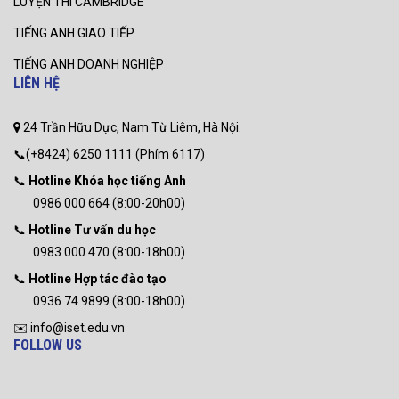
LUYỆN THI CAMBRIDGE
TIẾNG ANH GIAO TIẾP
TIẾNG ANH DOANH NGHIỆP
LIÊN HỆ
24 Trần Hữu Dực, Nam Từ Liêm, Hà Nội.
📞(+8424) 6250 1111 (Phím 6117)
📞
Hotline Khóa học tiếng Anh
0986 000 664 (8:00-20h00)
📞
Hotline Tư vấn du học
0983 000 470 (8:00-18h00)
📞
Hotline Hợp tác đào tạo
0936 74 9899 (8:00-18h00)
✉️ info@iset.edu.vn
FOLLOW US