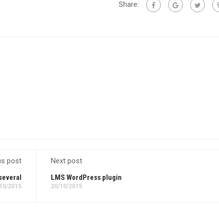
Share:
us post
Next post
several
LMS WordPress plugin
10/2015
20/10/2015