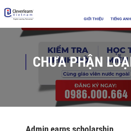
GIỚI THIỆU
TIẾNG ANH
CHƯA PHẬN LOẠ
Admin earns scholarship