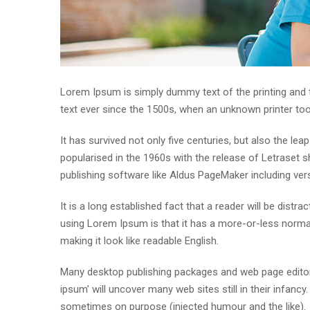
Lorem Ipsum is simply dummy text of the printing and
text ever since the 1500s, when an unknown printer to
It has survived not only five centuries, but also the lea
popularised in the 1960s with the release of Letraset
publishing software like Aldus PageMaker including ve
It is a long established fact that a reader will be distr
using Lorem Ipsum is that it has a more-or-less normal 
making it look like readable English.
Many desktop publishing packages and web page editor
ipsum’ will uncover many web sites still in their infan
sometimes on purpose (injected humour and the like).