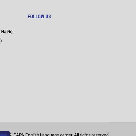
FOLLOW US
 Hà Nội.
)
EVERLEARN English Language center. All rights reserved.