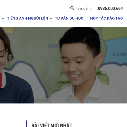
0986.000.664
I
TIẾNG ANH NGƯỜI LỚN
TƯ VẤN DU HỌC
HỢP TÁC ĐÀO TẠO
BÀI VIẾT MỚI NHẤT