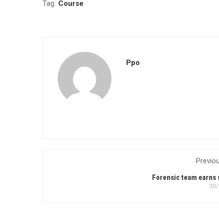
Tag:
Course
Ppo
Previo
Forensic team earns 
20/