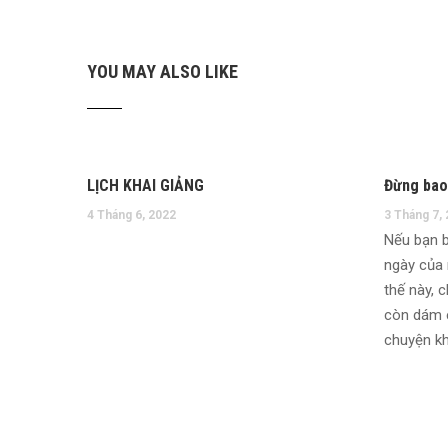
YOU MAY ALSO LIKE
LỊCH KHAI GIẢNG
Đừng bao 
4 Tháng 6, 2022
3 Tháng 7,
Nếu bạn b
ngày của 
thế này, 
còn dám é
chuyện kh