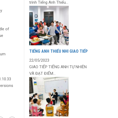
trình Tiếng Anh Thiếu...
by
dle of
ue
TIẾNG ANH THIẾU NHI GIAO TIẾP
psum
22/05/2023
GIAO TIẾP TIẾNG ANH TỰ NHIÊN
VÀ ĐẠT ĐIỂM...
1.10.33
versions