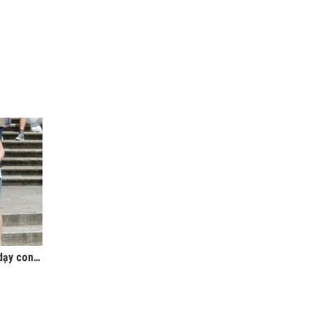
Những người giàu nhất thế giới dạy con về tiền bạc như thế nào