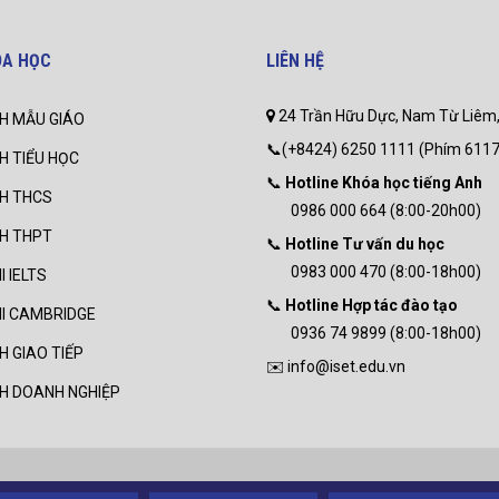
ÓA HỌC
LIÊN HỆ
24 Trần Hữu Dực, Nam Từ Liêm,
H MẪU GIÁO
📞(+8424) 6250 1111 (Phím 6117
H TIỂU HỌC
📞
Hotline Khóa học tiếng Anh
NH THCS
0986 000 664 (8:00-20h00)
NH THPT
📞
Hotline Tư vấn du học
0983 000 470 (8:00-18h00)
I IELTS
📞
Hotline Hợp tác đào tạo
HI CAMBRIDGE
0936 74 9899 (8:00-18h00)
H GIAO TIẾP
✉️ info@iset.edu.vn
NH DOANH NGHIỆP
Copyright © 2011 CL