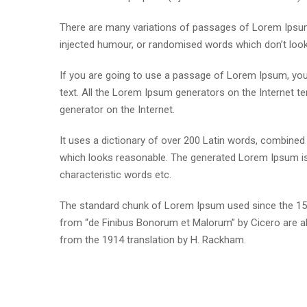
There are many variations of passages of Lorem Ipsum 
injected humour, or randomised words which don’t look e
If you are going to use a passage of Lorem Ipsum, you 
text. All the Lorem Ipsum generators on the Internet te
generator on the Internet.
It uses a dictionary of over 200 Latin words, combine
which looks reasonable. The generated Lorem Ipsum is 
characteristic words etc.
The standard chunk of Lorem Ipsum used since the 1500
from “de Finibus Bonorum et Malorum” by Cicero are al
from the 1914 translation by H. Rackham.