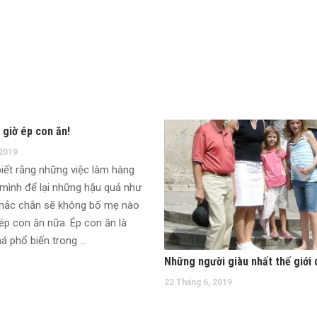
giờ ép con ăn!
 2019
iết rằng những việc làm hàng
mình để lại những hậu quả như
chắc chắn sẽ không bố mẹ nào
p con ăn nữa. Ép con ăn là
á phổ biến trong …
22 Tháng 6, 2019