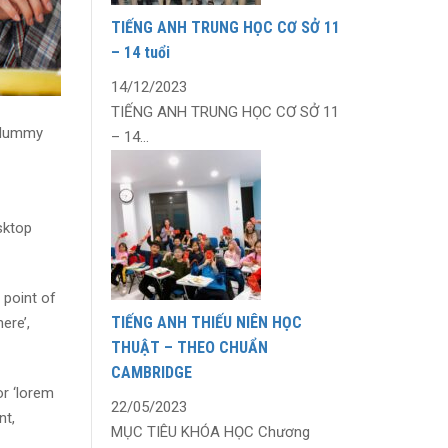
TIẾNG ANH TRUNG HỌC CƠ SỞ 11
– 14 tuổi
14/12/2023
TIẾNG ANH TRUNG HỌC CƠ SỞ 11
d dummy
– 14...
sktop
 point of
TIẾNG ANH THIẾU NIÊN HỌC
ere’,
THUẬT – THEO CHUẨN
CAMBRIDGE
r ‘lorem
22/05/2023
nt,
MỤC TIÊU KHÓA HỌC Chương