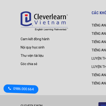
CÁC KH
TIẾNG AN
TIẾNG AN
Cam kết đồng hành
TIẾNG A
Nội quy học sinh
TIẾNG A
Thư viện tài liệu
LUYỆN TH
Góc chia sẻ
LUYỆN T
TIẾNG AN
TIẾNG A
0986.000.664
CLEVERLEARN