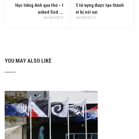
Học tiếng Anh qua thơ – I
5 từ vựng được tạo thành
asked God ….
vì bị nói sai
06/06/2019
06/06/2019
YOU MAY ALSO LIKE