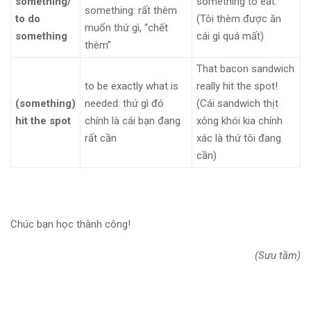
something/
something to ​eat.
something: rất thèm
to do
(Tôi thèm được ăn
muốn thứ gì, “chết
something
cái gì quá mất)
thèm”
That ​bacon ​sandwich
to be ​exactly what is ​
really hit the ​spot!
(something)
needed: thứ gì đó
(Cái sandwich thịt
hit the spot
chính là cái bạn đang
xông khói kia chính
rất cần
xác là thứ tôi đang
cần)
Chúc bạn học thành công!
(Sưu tầm)