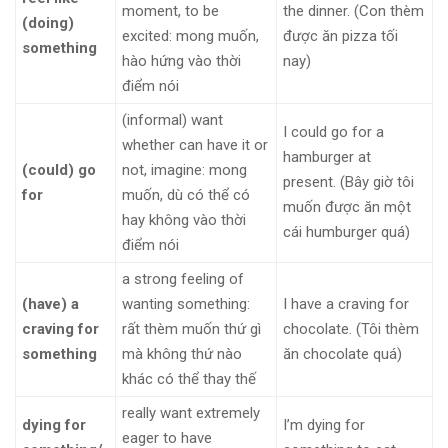
moment, to be
the dinner. (Con thèm
(doing)
excited: mong muốn,
được ăn pizza tối
something
hào hứng vào thời
nay)
điểm nói
(informal) want
I could go for a
whether can have it or
hamburger at
(could) go
not, imagine: mong
present. (Bây giờ tôi
for
muốn, dù có thể có
muốn được ăn một
hay không vào thời
cái humburger quá)
điểm nói
a strong feeling of
(have) a
wanting something:
I have a craving for ​
craving for
rất thèm muốn thứ gì
chocolate. (Tôi thèm
something
mà không thứ nào
ăn chocolate quá)
khác có thể thay thế
really want ​extremely ​
dying for
I’m ​dying for
eager to have